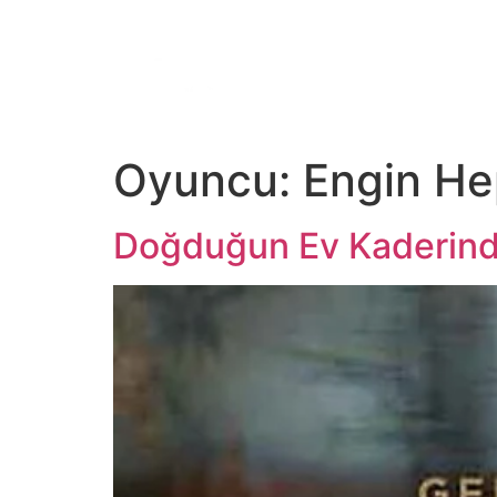
ANA SAYFA
TV
Dİ
Oyuncu:
Engin Hep
Doğduğun Ev Kaderind