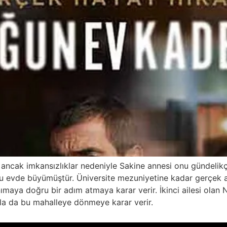
ancak imkansızlıklar nedeniyle Sakine annesi onu gündelikçi
bu evde büyümüştür. Üniversite mezuniyetine kadar gerçek ai
aya doğru bir adım atmaya karar verir. İkinci ailesi olan N
yla da bu mahalleye dönmeye karar verir.