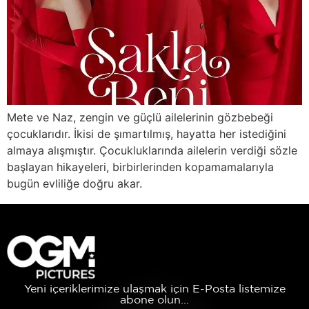
Mete ve Naz, zengin ve güçlü ailelerinin gözbebeği
çocuklarıdır. İkisi de şımartılmış, hayatta her istediğini
almaya alışmıştır. Çocukluklarında ailelerin verdiği sözle
başlayan hikayeleri, birbirlerinden kopamamalarıyla
bugün evliliğe doğru akar.
Yeni içeriklerimize ulaşmak için E-Posta listemize
abone olun...