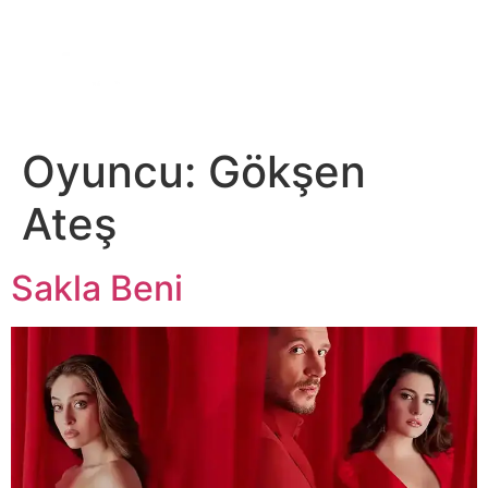
DİJİTAL PLATFORM
Oyuncu:
Gökşen
Ateş
Sakla Beni