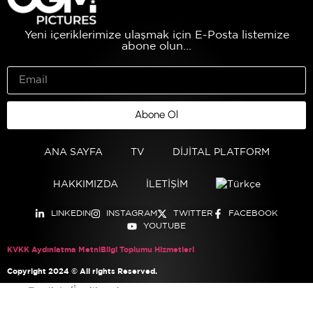
Yeni içeriklerimize ulaşmak için E-Posta listemize
abone olun...
Abone Ol
ANA SAYFA
TV
DİJİTAL PLATFORM
HAKKIMIZDA
İLETİŞİM
LINKEDIN
INSTAGRAM
TWITTER
FACEBOOK
YOUTUBE
KVKK Aydınlatma Metni
Bilgi Toplumu Hizmetleri
Copyright 2024 © All rights Reserved.
English
(
İngilizce
)
Türkçe