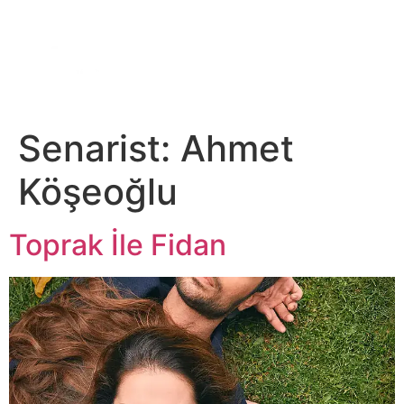
DİJİTAL PLATFORM
Senarist:
Ahmet
Köşeoğlu
Toprak İle Fidan