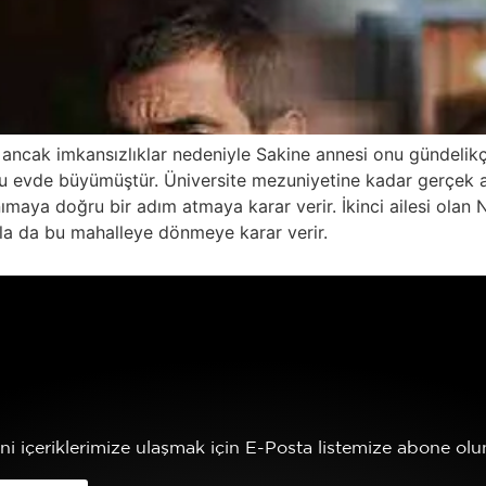
ancak imkansızlıklar nedeniyle Sakine annesi onu gündelikçi
bu evde büyümüştür. Üniversite mezuniyetine kadar gerçek ai
aya doğru bir adım atmaya karar verir. İkinci ailesi olan N
yla da bu mahalleye dönmeye karar verir.
ni içeriklerimize ulaşmak için E-Posta listemize abone olun