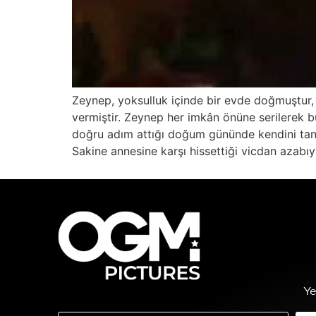
Zeynep, yoksulluk içinde bir evde doğmuştur, 
vermiştir. Zeynep her imkân önüne serilerek 
doğru adım attığı doğum gününde kendini tanım
Sakine annesine karşı hissettiği vicdan azabı
Ye