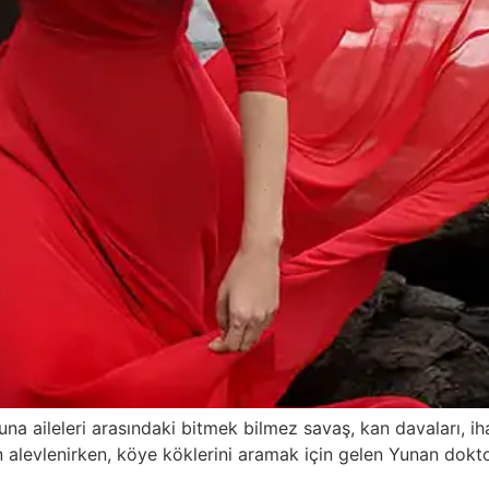
tuna aileleri arasındaki bitmek bilmez savaş, kan davaları, iha
en alevlenirken, köye köklerini aramak için gelen Yunan dok