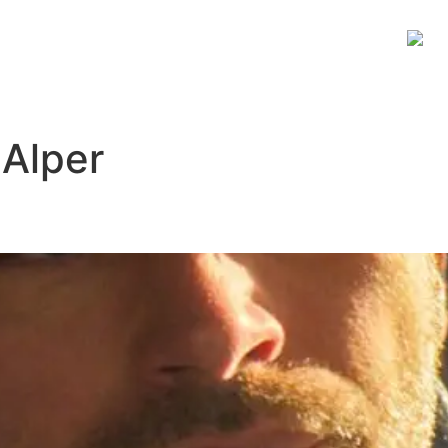
JİTAL PLATFORM
HAKKIMIZDA
İLETİŞİM
Alper