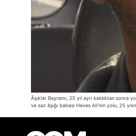
Âşıklar Bayramı, 25 yıl ayrı kaldıktan sonra yo
ve saz âşığı babası Heves Ali’nin yolu, 25 yılı