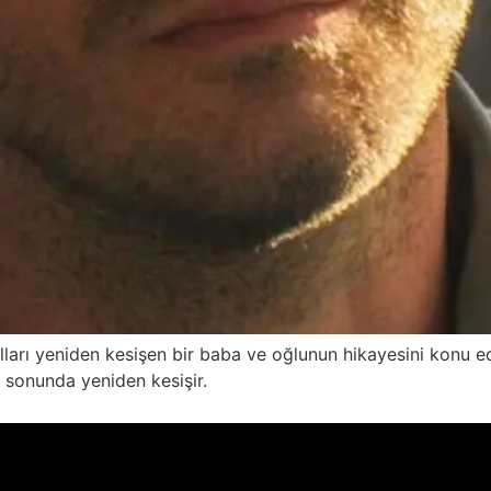
lları yeniden kesişen bir baba ve oğlunun hikayesini konu ed
n sonunda yeniden kesişir.