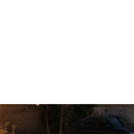
ANA SAYFA
TV
Dİ