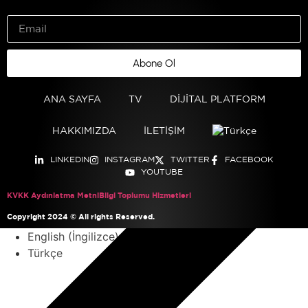
Abone Ol
ANA SAYFA
TV
DİJİTAL PLATFORM
HAKKIMIZDA
İLETİŞİM
LINKEDIN
INSTAGRAM
TWITTER
FACEBOOK
YOUTUBE
KVKK Aydınlatma Metni
Bilgi Toplumu Hizmetleri
Copyright 2024 © All rights Reserved.
English
(
İngilizce
)
Türkçe