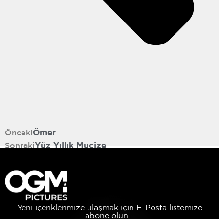
Önceki
Ömer
Sonraki
Yüz Yıllık Mucize
Yeni içeriklerimize ulaşmak için E-Posta listemize
abone olun...