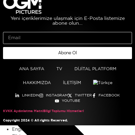
Yeni içeriklerimize ulaşmak için E-Posta listemize
abone olun...
Önceki
Kübra
Sonraki
Sahipsizler
Abone Ol
ANA SAYFA
TV
DİJİTAL PLATFORM
HAKKIMIZDA
İLETİŞİM
LINKEDIN
INSTAGRAM
TWITTER
FACEBOOK
YOUTUBE
KVKK Aydınlatma Metni
Bilgi Toplumu Hizmetleri
Copyright 2024 © All rights Reserved.
English
(
İngilizce
)