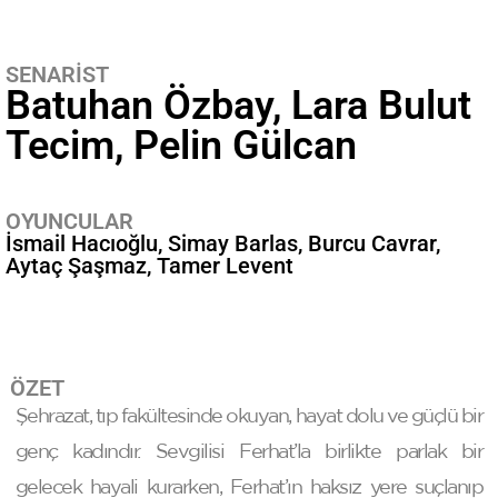
SENARİST
Batuhan Özbay
,
Lara Bulut
Tecim
,
Pelin Gülcan
OYUNCULAR
İsmail Hacıoğlu
Simay Barlas
Burcu Cavrar
Aytaç Şaşmaz
Tamer Levent
ÖZET
Şehrazat, tıp fakültesinde okuyan, hayat dolu ve güçlü bir
genç kadındır. Sevgilisi Ferhat’la birlikte parlak bir
gelecek hayali kurarken, Ferhat’ın haksız yere suçlanıp