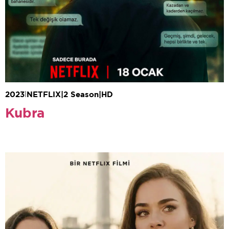
2023
|
NETFLIX
|
2 Season
|
HD
Kubra