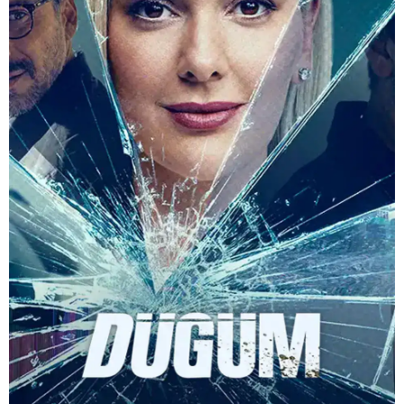
Can Ulkay
Bergüzar Korel
Caner Cindoruk
Serkan Altunorak