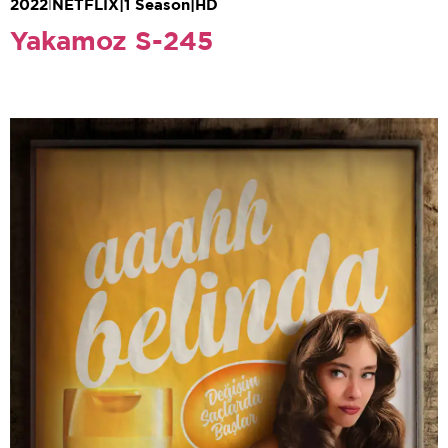
2022
|
NETFLIX
|
1 Season
|
HD
Yakamoz S-245
Deniz Yorulmazer