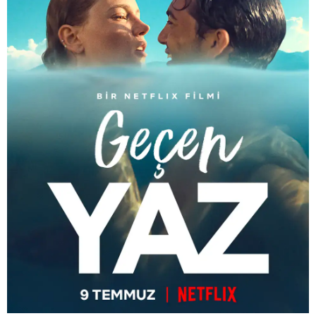
Ozan Açıktan
Fatih Şahin
Ece Çeşmioğlu
Halit Özgür Sarı