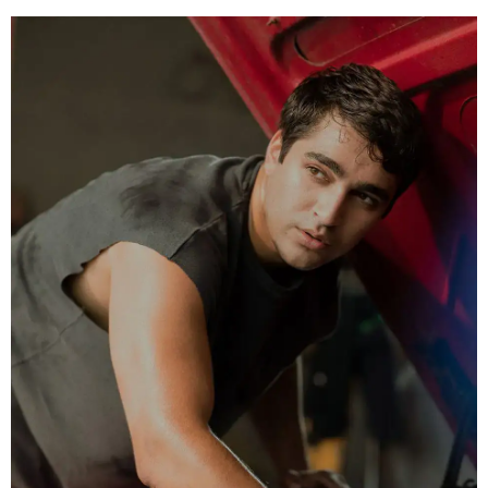
Çağrı Vila Lostuvalı
Mert Ramazan Demir
Ada Erma
Rahimcan Kapkap
Edip
Tepeli
Burcu Cavrar
Ercan Kesal