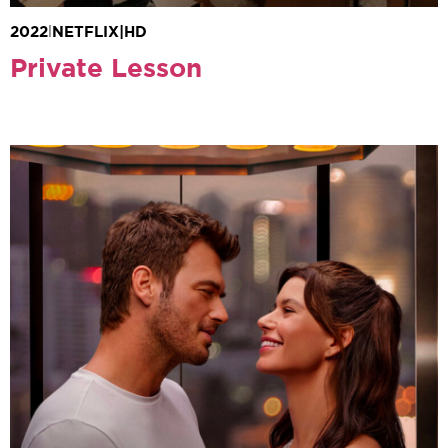
2022
|
NETFLIX
|
HD
Private Lesson
Gönenç Uyanık