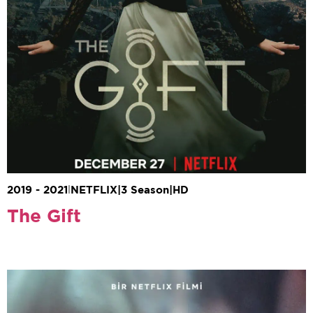
Şenolsun
2019 - 2021
|
NETFLIX
|
3 Season
|
HD
The Gift