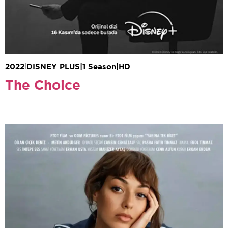
2022
|
DISNEY PLUS
|
1 Season
|
HD
The Choice