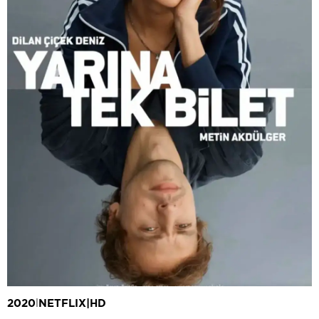
Ozan Açıktan
Metin Akdülger
Dilan Çiçek Deniz
Tevfik Kartal
2020
|
NETFLIX
|
HD