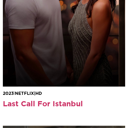
Kıvanç Tatlıtuğ
Beren Saat
2023
|
NETFLIX
|
HD
Last Call For Istanbul