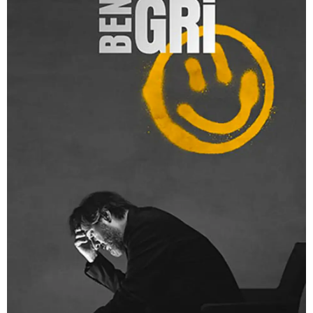
Yağmur Taylan
Durul Taylan
Timuçin Esen
Ebru Özkan
Alican Yücesoy