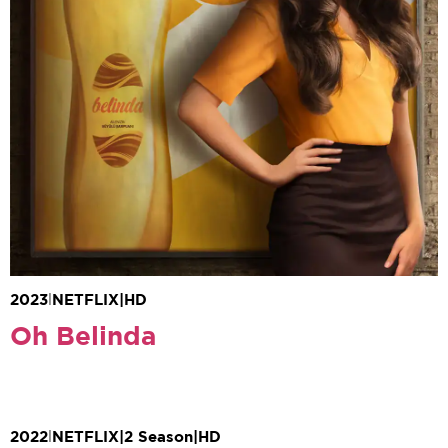
Neslihan Atagül
Serkan Çayoglu
Necip Memili
2023
|
NETFLIX
|
HD
Oh Belinda
Burcu Alptekin
2022
|
NETFLIX
|
2 Season
|
HD