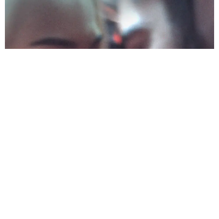
Ozan Açıktan
Dilan Çiçek Deniz
Burak Deniz
Berrak Tüzünataç