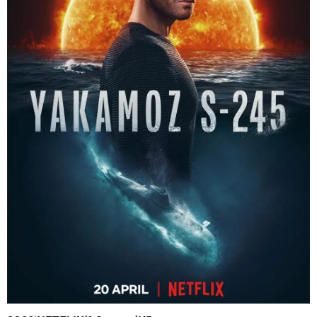
Jason George
Atasay Koç
Cansu Çoban
Sami Berat
Marçalı
Murat Uyurkulak
Kıvanç Tatlıtuğ
Özge Özpirinçci
Ertan Saban