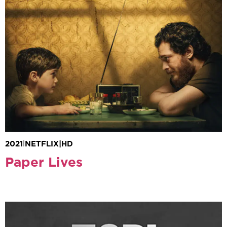
Çağatay Ulusoy
Emir Ali Doğrul
Ersin Arıcı
2021
|
NETFLIX
|
HD
Paper Lives