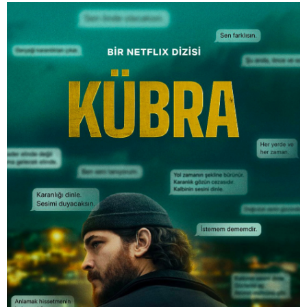
Durul Taylan
Yağmur Taylan
Çağatay Ulusoy
Aslıhan Malbora
Ahsen Eroğlu