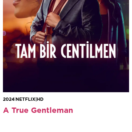
Çağatay Ulusoy
Ebru Şahin
Şenay Gürler
Haki Biçici
Nazlı
Bulum
Lale Başar
Gümeç Alpay Aslan
Selen Uçer
Kubilay
Tunçer
Dilek Tora
2024
|
NETFLIX
|
HD
A True Gentleman