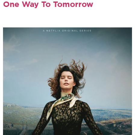
One Way To Tomorrow
Ozan Açıktan
Gönenç Uyanık
Ali Taner Baltacı
Beren Saat
Mehmet Günsür
Metin Akdülger
Melisa