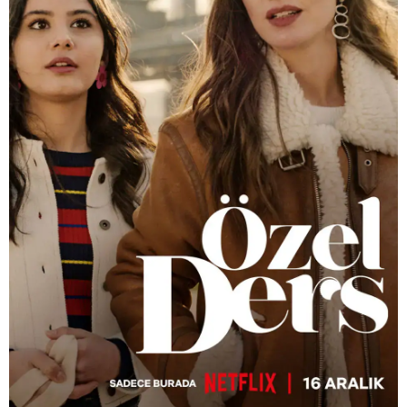
Kıvanç Barönü
Bensu Soral
Halit Özgür Sarı
Helin Kandemir