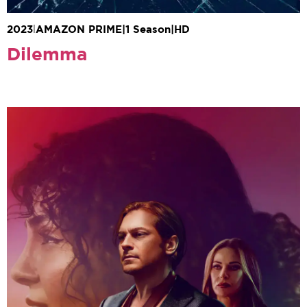
2023
|
AMAZON PRIME
|
1 Season
|
HD
Dilemma
Onur Bilgetay