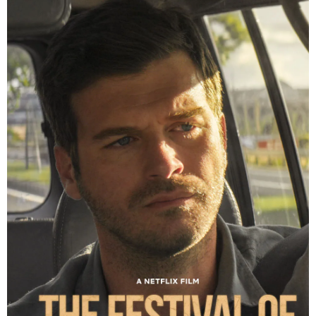
Özcan Alper
Kıvanç Tatlıtuğ
Settar Tanrıöğen
Erkan Can