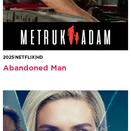
2025
|
NETFLIX
|
HD
Abandoned Man