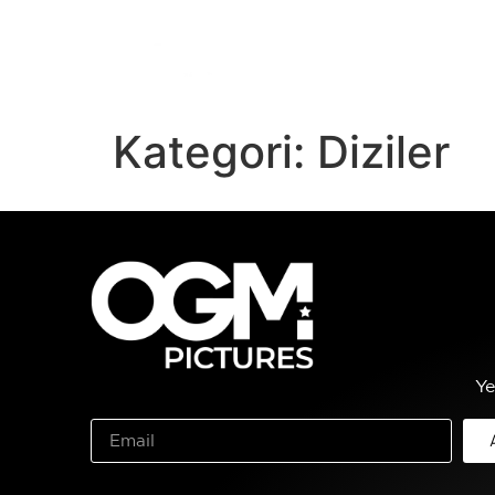
ANA SAYFA
TV
Dİ
Kategori:
Diziler
Ye