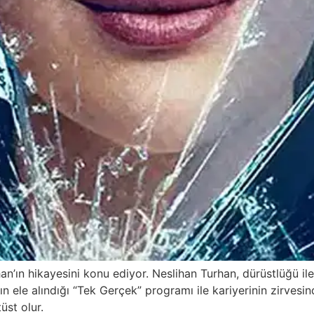
n’ın hikayesini konu ediyor. Neslihan Turhan, dürüstlüğü ile i
rın ele alındığı “Tek Gerçek” programı ile kariyerinin zirvesi
üst olur.