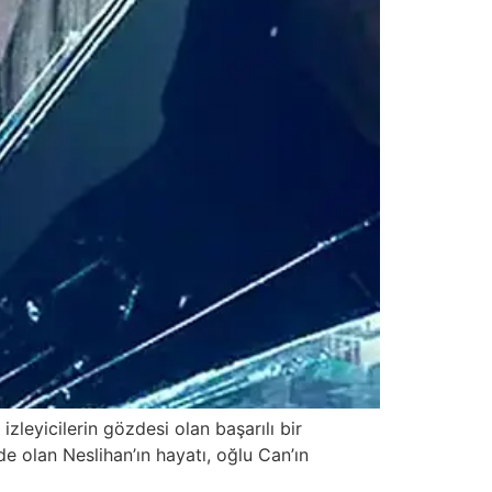
zleyicilerin gözdesi olan başarılı bir
nde olan Neslihan’ın hayatı, oğlu Can’ın