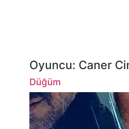
ANA SAYFA
TV
Dİ
Oyuncu:
Caner Ci
Düğüm