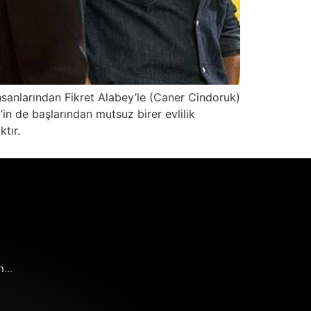
sanlarından Fikret Alabey’le (Caner Cindoruk)
’in de başlarından mutsuz birer evlilik
tır.
...