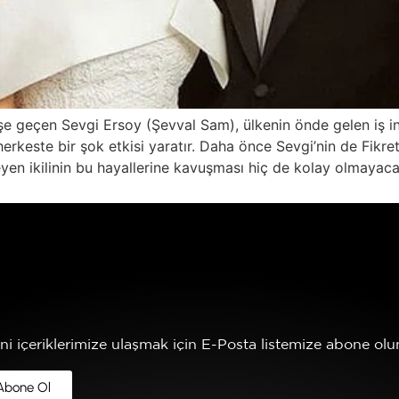
e geçen Sevgi Ersoy (Şevval Sam), ülkenin önde gelen iş in
 herkeste bir şok etkisi yaratır. Daha önce Sevgi’nin de Fikret
eyen ikilinin bu hayallerine kavuşması hiç de kolay olmayacak
ni içeriklerimize ulaşmak için E-Posta listemize abone olun
Abone Ol