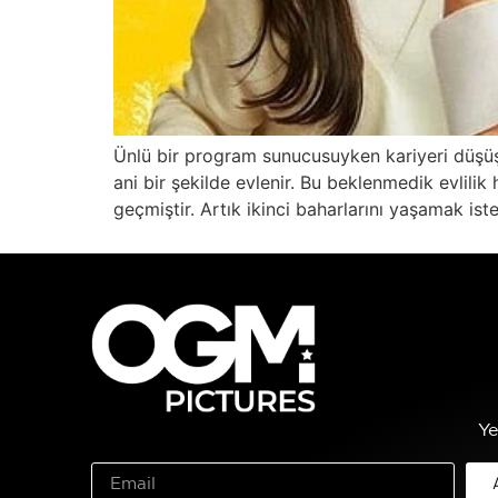
Ünlü bir program sunucusuyken kariyeri düşüş
ani bir şekilde evlenir. Bu beklenmedik evlilik
geçmiştir. Artık ikinci baharlarını yaşamak ist
Ye