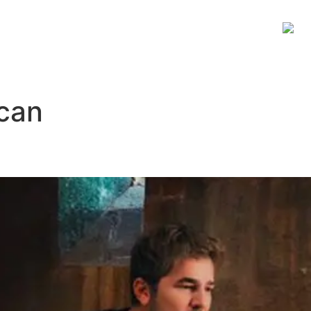
JİTAL PLATFORM
HAKKIMIZDA
İLETİŞİM
acan