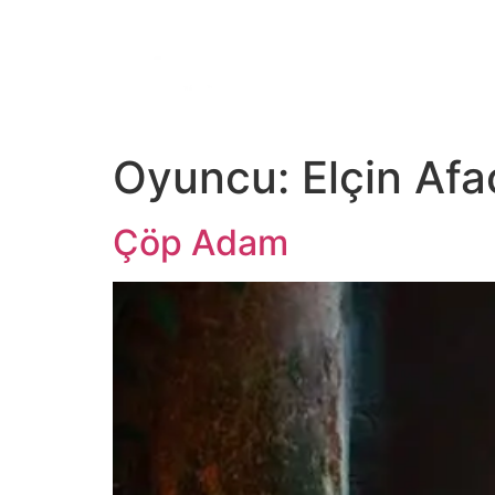
ANA SAYFA
TV
Dİ
Oyuncu:
Elçin Af
Çöp Adam