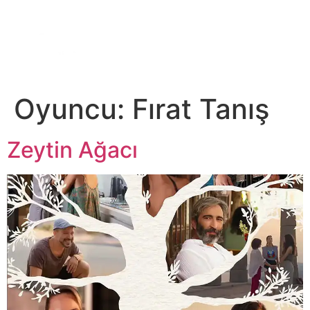
DİJİTAL PLATFORM
Oyuncu:
Fırat Tanış
Zeytin Ağacı