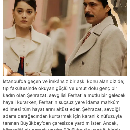
İstanbul’da geçen ve imkânsız bir aşkı konu alan dizide;
tıp fakültesinde okuyan güçlü ve umut dolu genç bir
kadın olan Şehrazat, sevgilisi Ferhat’la mutlu bir gelecek
hayali kurarken, Ferhat’ın suçsuz yere idama mahkûm
edilmesi tüm hayatlarını altüst eder. Şehrazat, sevdiği
adamı darağacından kurtarmak için karanlık nüfuzuyla
tanınan Büyükbey’den çaresizce yardım ister. Ancak,