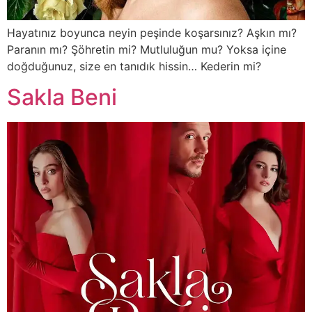
Hayatınız boyunca neyin peşinde koşarsınız? Aşkın mı?
Paranın mı? Şöhretin mi? Mutluluğun mu? Yoksa içine
doğduğunuz, size en tanıdık hissin… Kederin mi?
Sakla Beni