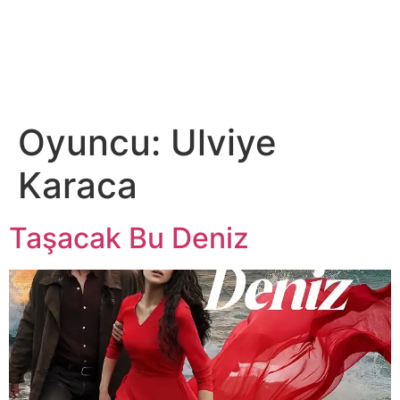
DİJİTAL PLATFORM
Oyuncu:
Ulviye
Karaca
Taşacak Bu Deniz