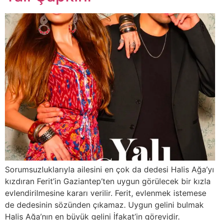
Sorumsuzluklarıyla ailesini en çok da dedesi Halis Ağa’yı
kızdıran Ferit’in Gaziantep’ten uygun görülecek bir kızla
evlendirilmesine kararı verilir. Ferit, evlenmek istemese
de dedesinin sözünden çıkamaz. Uygun gelini bulmak
Halis Ağa’nın en büyük gelini İfakat’in görevidir.