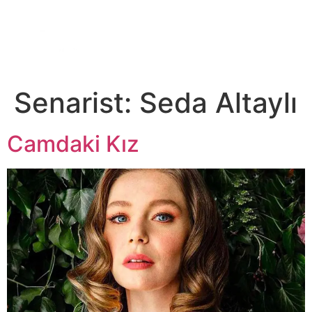
DİJİTAL PLATFORM
Senarist:
Seda Altaylı
Camdaki Kız