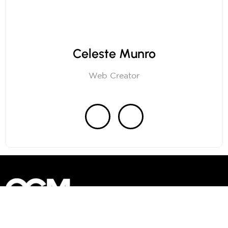
Celeste Munro
Web Creator
Yeni içeriklerimize ulaşmak için E-Posta listemize
abone olun...