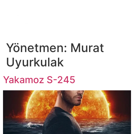
DİJİTAL PLATFORM
Yönetmen:
Murat
Uyurkulak
Yakamoz S-245