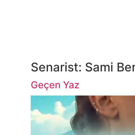
ANA SAYFA
TV
Dİ
Senarist:
Sami Ber
Geçen Yaz