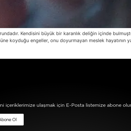
ndadır. Kendisini büyük bir karanlık deliğin içinde bulmuşt
 önüne koyduğu engeller, onu doyurmayan meslek hayatının ya
ni içeriklerimize ulaşmak için E-Posta listemize abone olun
Abone Ol