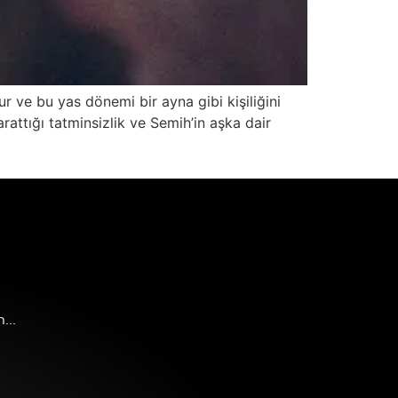
ur ve bu yas dönemi bir ayna gibi kişiliğini
rattığı tatminsizlik ve Semih’in aşka dair
...